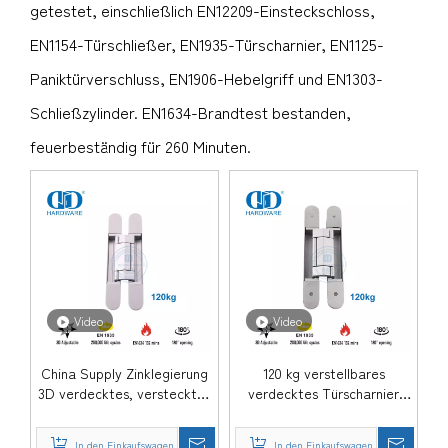
getestet, einschließlich EN12209-Einsteckschloss,
EN1154-Türschließer, EN1935-Türscharnier, EN1125-
Paniktürverschluss, EN1906-Hebelgriff und EN1303-
Schließzylinder. EN1634-Brandtest bestanden,
feuerbeständig für 260 Minuten.
Video
Video
China Supply Zinklegierung
120 kg verstellbares
3D verdecktes, verstecktes
verdecktes Türscharnier
Kreuz, sanftes Schließen,
EN1935 für feuerbeständige
leise Einstellung, 180 Grad
Metalltüren-DDCH008-G120
In den Einkaufswagen
In den Einkaufswagen