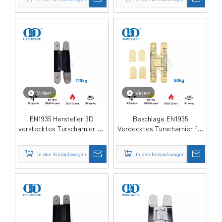
kommerzielles Stahl-
Holzscharnier-DDCH008-
G120
Video
Video
EN1935 Hersteller 3D
Beschläge EN1935
verstecktes Türscharnier für
Verdecktes Türscharnier für
Hochleistungstüren-
den Wohnbereich-
DDCH008-G120
DDCH008-G80
In den Einkaufswagen
In den Einkaufswagen