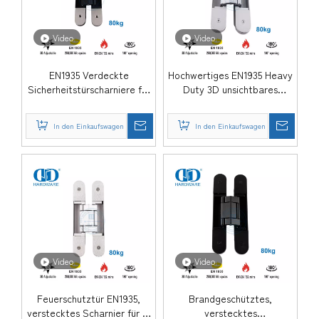
Video
Video
EN1935 Verdeckte
Hochwertiges EN1935 Heavy
Sicherheitstürscharniere für
Duty 3D unsichtbares
die Regierung-DDCH008-
Scharnier für
G80
Brandschutztür-DDCH008-
In den Einkaufswagen
In den Einkaufswagen
G80
Video
Video
Feuerschutztür EN1935,
Brandgeschütztes,
verstecktes Scharnier für 5-
verstecktes