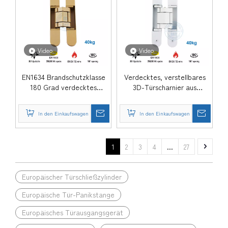
Video
Video
EN1634 Brandschutzklasse
Verdecktes, verstellbares
180 Grad verdecktes
3D-Türscharnier aus
Türscharnier für Hotel-
Zinklegierung-DDCH008-
DDCH008-G40
G40
In den Einkaufswagen
In den Einkaufswagen
1
2
3
4
...
27
Europäischer Türschließzylinder
Europäische Tür-Panikstange
Europäisches Türausgangsgerät