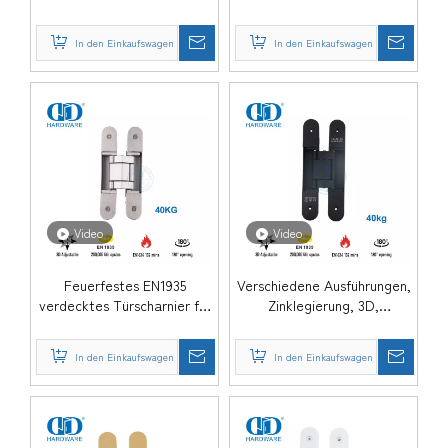
Sterne-Hotel-DDCH008-
Wohnungstürscharnier mit
G80
EN1935-DDCH008-G80
In den Einkaufswagen
In den Einkaufswagen
Video
Video
Feuerfestes EN1935
Verschiedene Ausführungen,
verdecktes Türscharnier für
Zinklegierung, 3D,
Schlafzimmertür-DDCH008-
versteckte, verdeckte
G40
Sicherheit, verstellbares
In den Einkaufswagen
In den Einkaufswagen
Innentürscharnier-
DDCH008-G40