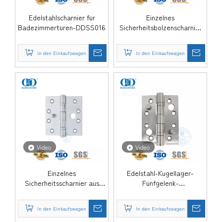
Edelstahlscharnier für
Einzelnes
Badezimmertüren-DDSS016
Sicherheitsbolzenscharnier
aus Edelstahl für
Eingangstür-DDSS015-B
In den Einkaufswagen
In den Einkaufswagen
Video
Video
Einzelnes
Edelstahl-Kugellager-
Sicherheitsscharnier aus
Fünfgelenk-
Edelstahl für Metalltüren-
Doppelsicherheitsscharnier-
DDSS015
DDSS014
In den Einkaufswagen
In den Einkaufswagen