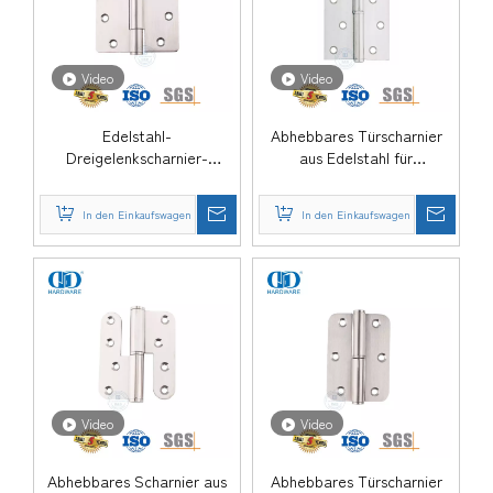
Video
Video
Edelstahl-
Abhebbares Türscharnier
Dreigelenkscharnier-
aus Edelstahl für
DDSS023
Kinderzimmer-DDSS022
In den Einkaufswagen
In den Einkaufswagen
Video
Video
Abhebbares Scharnier aus
Abhebbares Türscharnier