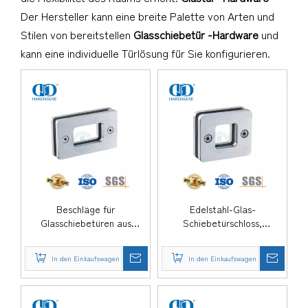
Der Hersteller kann eine breite Palette von Arten und
Stilen von bereitstellen
Glasschiebetür -Hardware
und
kann eine individuelle Türlösung für Sie konfigurieren.
Beschläge für
Edelstahl-Glas-
Glasschiebetüren aus
Schiebetürschloss,
Edelstahl, quadratischer
Badezimmer-Knauf,
Griff für Glasschiebetüren-
quadratischer Glas-
In den Einkaufswagen
In den Einkaufswagen
DDSK020
Schiebetür-Schalengriff-
DDSK019