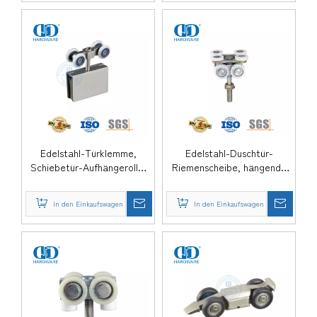
DDSK014
Edelstahl-Türklemme,
Edelstahl-Duschtür-
Schiebetür-Aufhängerolle,
Riemenscheibe, hängende
Glasmontage-Zubehör-Set
Rolle, Badezimmer-Zubehör,
für Badezimmer, DDGS162
Glastürbeschlag für
In den Einkaufswagen
In den Einkaufswagen
Schiebetür-DDGS161