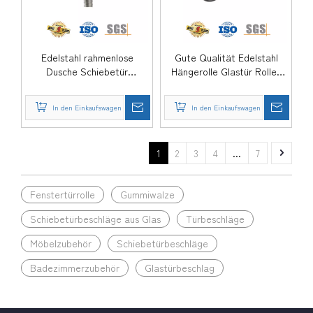
Edelstahl rahmenlose
Gute Qualität Edelstahl
Dusche Schiebetür
Hängerolle Glastür Rollen
Hardware Glas Zubehör Set
Räder Riemenscheibe
Möbelzubehör für
Möbelzubehör für Toilette
In den Einkaufswagen
In den Einkaufswagen
Badezimmer-DDGS160
Badezimmer-DDGS158
1
2
3
4
...
7
Fenstertürrolle
Gummiwalze
Schiebetürbeschläge aus Glas
Türbeschläge
Möbelzubehör
Schiebetürbeschläge
Badezimmerzubehör
Glastürbeschlag