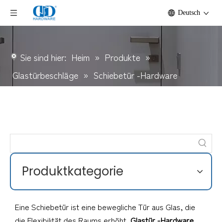
Deutsch
Sie sind hier:
Heim
»
Produkte
»
Glastürbeschläge
»
Schiebetür -Hardware
Produktkategorie
Eine Schiebetür ist eine bewegliche Tür aus Glas, die
die Flexibilität des Raums erhöht.
Glastür -Hardware