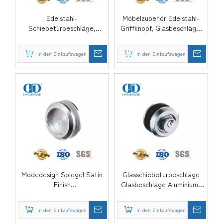
Edelstahl-
Möbelzubehör Edelstahl-
Schiebetürbeschläge,
Griffknopf, Glasbeschläge,
Möbelzubehör,
Aluminium-Durchgangsloch-
Glasschiebetürknauf,
Schalengriff-DDSK015
In den Einkaufswagen
In den Einkaufswagen
schalenförmiger Griff-
DDSK016
Modedesign Spiegel Satin
Glasschiebetürbeschläge
Finish
Glasbeschläge Aluminium-
Glasschiebetürbeschläge
Edelstahl-Schiebetürschloss
Schalengriff
und -sicherung-DDSK013
In den Einkaufswagen
In den Einkaufswagen
Glasschiebetürschloss-