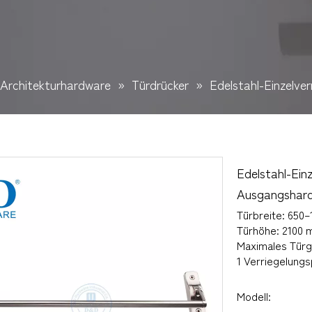
Architekturhardware
»
Türdrücker
»
Edelstahl-Einzelv
Edelstahl-Ein
Ausgangsha
Türbreite: 650
Türhöhe: 2100
Maximales Türg
1 Verriegelungs
Modell: