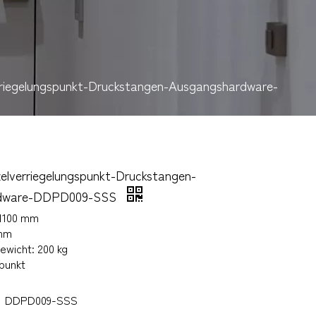
erriegelungspunkt-Druckstangen-Ausgangshardware-
zelverriegelungspunkt-Druckstangen-
rdware-DDPD009-SSS
–1100 mm
 mm
ewicht: 200 kg
punkt
DDPD009-SSS