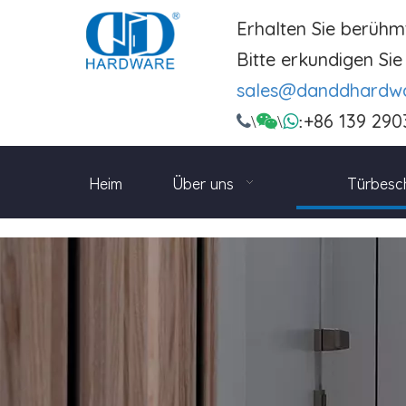
Erhalten Sie berühm
Bitte erkundigen Sie 
sales@danddhardw
+86 139 290

\

\

:
Heim
Über uns
Türbesc