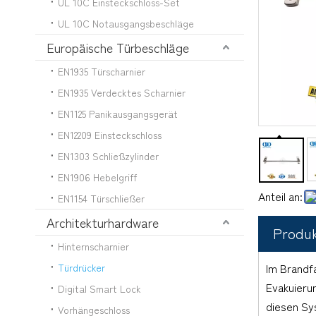
UL 10C Einsteckschloss-Set
UL 10C Notausgangsbeschläge
Europäische Türbeschläge
EN1935 Türscharnier
EN1935 Verdecktes Scharnier
EN1125 Panikausgangsgerät
EN12209 Einsteckschloss
EN1303 Schließzylinder
EN1906 Hebelgriff
Anteil an:
EN1154 Türschließer
Architekturhardware
Produk
Hinternscharnier
Im Brandfa
Türdrücker
Evakuieru
Digital Smart Lock
diesen Sy
Vorhängeschloss