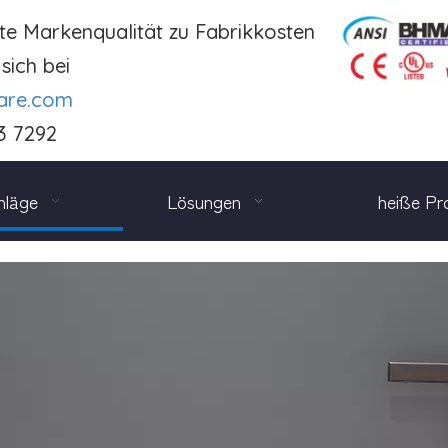
te Markenqualität zu Fabrikkosten
sich bei
are.com
3 7292
hläge
Lösungen
heiße Pr