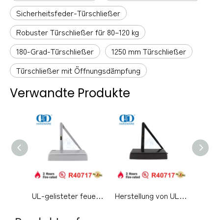
Sicherheitsfeder-Türschließer
Robuster Türschließer für 80–120 kg
180-Grad-Türschließer
1250 mm Türschließer
Türschließer mit Öffnungsdämpfung
Verwandte Produkte
UL-gelisteter feuerbeständiger Architekturbeschlag aus Aluminiumlegierung, mittelschwerer, hydraulischer Türschließer aus Metall und Holz für Wohngebäude, DDDC060
Herstellung von UL-gelisteten, feuerfesten, hübschen Design-Aluminiumlegierungs-Oberflächenmontierten, hydraulischen Rückschlagklappen für gewerbliche Einzel- und Doppeltürschließer-DDDC060DA