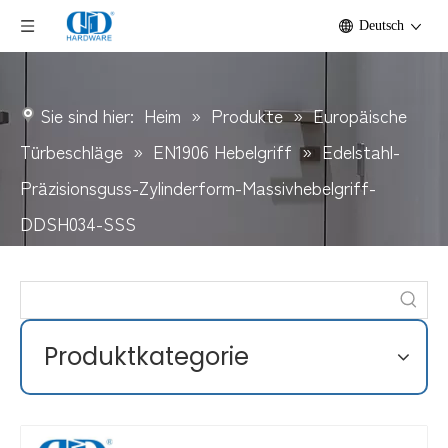
Deutsch
Sie sind hier:
Heim
»
Produkte
»
Europäische
Türbeschläge
»
EN1906 Hebelgriff
»
Edelstahl-
Präzisionsguss-Zylinderform-Massivhebelgriff-
DDSH034-SSS
Produktkategorie