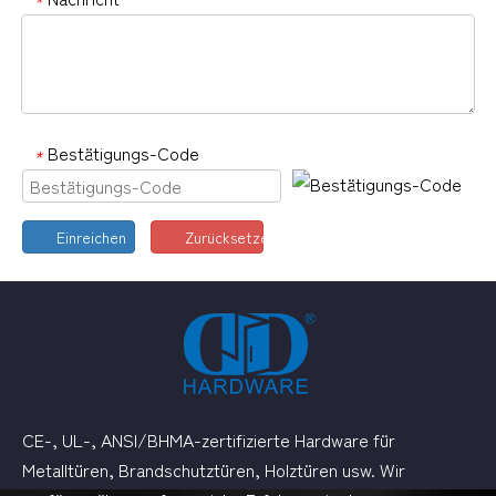
*
Bestätigungs-Code
*
Einreichen
Zurücksetzen
CE-, UL-, ANSI/BHMA-zertifizierte Hardware für
Metalltüren, Brandschutztüren, Holztüren usw. Wir