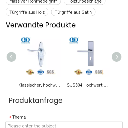
Massiver Rohrhebelgriff
Holztürbeschläge
Türgriffe aus Holz
Türgriffe aus Satin
Verwandte Produkte
Klassischer, hochwertiger, moderner Außentürhebel aus SUS304 mit massiven Griffen und Rückplatte-DDLP002
SUS304 Hochwertiger moderner Hebelgriff mit Platte für Bürotür-DDLP001
Produktanfrage
Thema
*