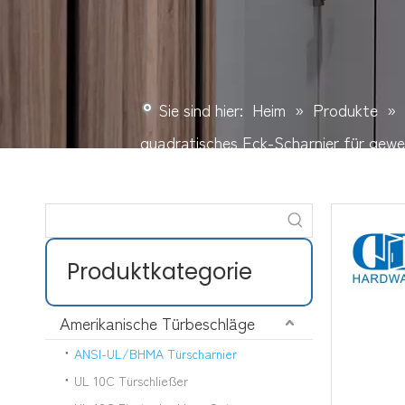
Sie sind hier:
Heim
»
Produkte
»
quadratisches Eck-Scharnier für gew
Produktkategorie
Amerikanische Türbeschläge
ANSI-UL/BHMA Türscharnier
UL 10C Türschließer