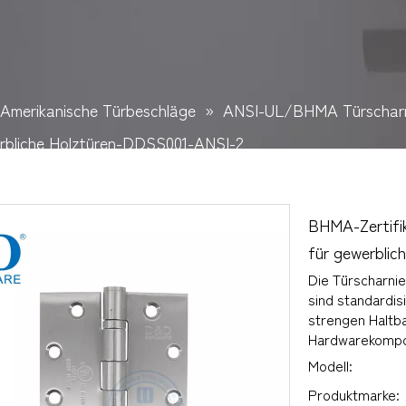
Amerikanische Türbeschläge
»
ANSI-UL/BHMA Türschar
erbliche Holztüren-DDSS001-ANSI-2
BHMA-Zertifik
für gewerbli
Die Türscharni
sind standardisi
strengen Haltba
Hardwarekompo
Modell:
Produktmarke: