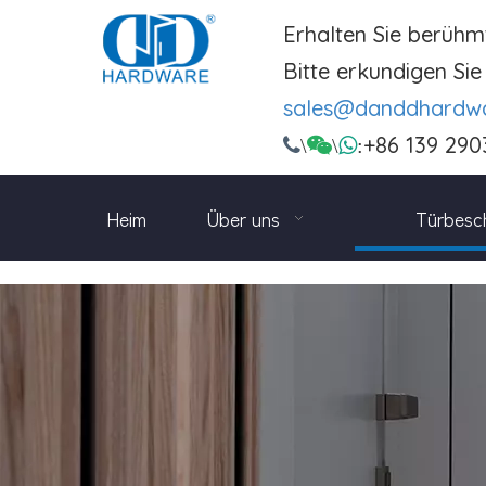
Erhalten Sie berühm
Bitte erkundigen Sie 
sales@danddhardw
+86 139 290

\

\

:
Heim
Über uns
Türbesc