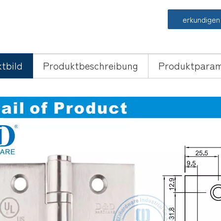
erkundigen
tbild
Produktbeschreibung
Produktparam