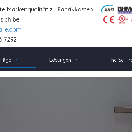
te Markenqualität zu Fabrikkosten
sich bei
are.com
3 7292
hläge
Lösungen
heiße Pr