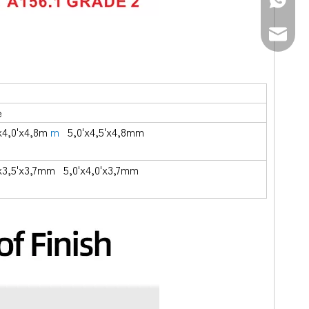
+86-139
sales@d
e
'x4,0'x4,8m
m
5,0'x4,5'x4,8mm
x3,5'x3,7mm 5,0'x4,0'x3,7mm