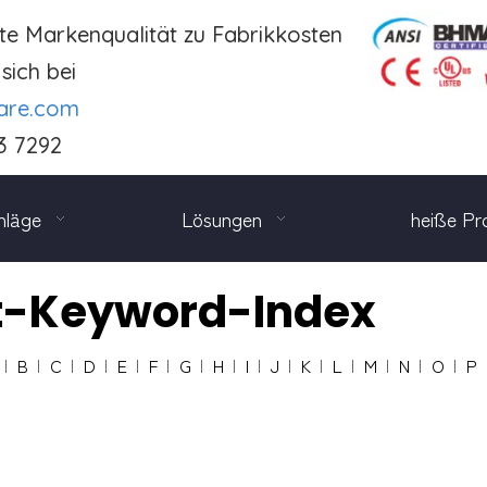
te Markenqualität zu Fabrikkosten
sich bei
are.com
3 7292
hläge
Lösungen
heiße Pr
t-Keyword-Index
B
C
D
E
F
G
H
I
J
K
L
M
N
O
P