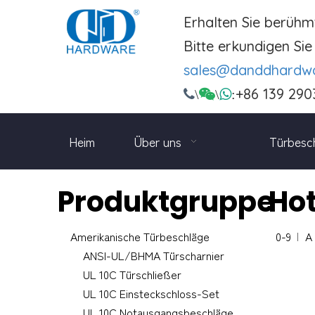
Erhalten Sie berühm
Bitte erkundigen Sie 
sales@danddhardw
+86 139 290

\

\

:
Heim
Über uns
Türbesc
Produktgruppe
Ho
Amerikanische Türbeschläge
0-9
A
ANSI-UL/BHMA Türscharnier
UL 10C Türschließer
UL 10C Einsteckschloss-Set
UL 10C Notausgangsbeschläge