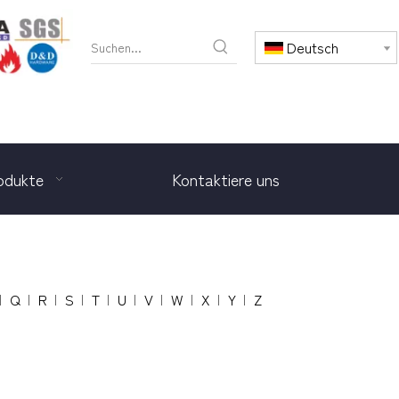
Deutsch
odukte
Kontaktiere uns
Q
R
S
T
U
V
W
X
Y
Z